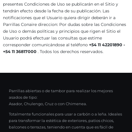
presentes Condiciones de Uso se publicarán en el Sitio y
tendrán efecto desde la fecha de su publicación. Las
notificaciones que el Usuario quiera dirigir deberán ir a
Parrillas Conaire direccion: Por dudas sobre las Condiciones
de Uso o demás políticas y principios que rigen el Sitio el
Usuario podrá efectuar las consultas que estime
corresponder comunicándose al teléfono
+54 11 42201890 -
+54 11 36817000
. Todos los derechos reservados.
Parrillas abiertas o de tambor para realizar los mejores
asados de tipo:
Asador, Chulengo, Cruz o con Chimenea.
Totalmente funcionales para usar a carbón o a leña. Ideales
para transformar la estética de exteriores, patios chicos,
balcones o terrazas, teniendo en cuenta que es fácil de