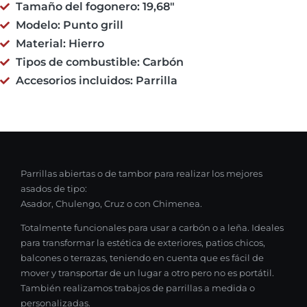
Tamaño del fogonero: 19,68"
Modelo: Punto grill
Material: Hierro
Tipos de combustible: Carbón
Accesorios incluidos: Parrilla
Parrillas abiertas o de tambor para realizar los mejores
asados de tipo:
Asador, Chulengo, Cruz o con Chimenea.
Totalmente funcionales para usar a carbón o a leña. Ideales
para transformar la estética de exteriores, patios chicos,
balcones o terrazas, teniendo en cuenta que es fácil de
mover y transportar de un lugar a otro pero no es portátil.
También realizamos trabajos de parrillas a medida o
personalizadas.